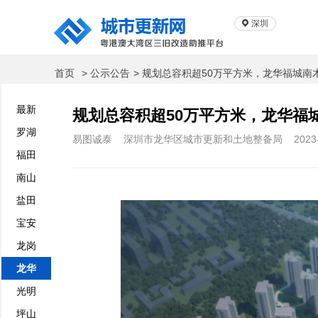
深圳
首页
> 公示公告
> 规划总容积超50万平方米，龙华福城
最新
规划总容积超50万平方米，龙华福
罗湖
易图诚泰
深圳市龙华区城市更新和土地整备局
2023
福田
南山
盐田
宝安
龙岗
龙华
光明
坪山