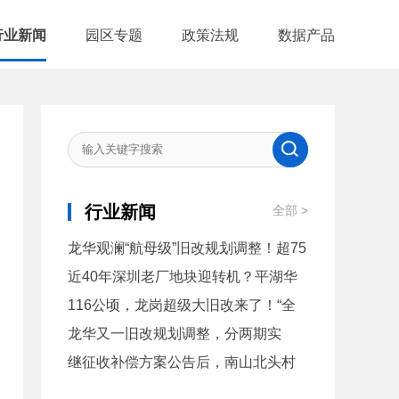
行业新闻
园区专题
政策法规
数据产品
行业新闻
全部 >
龙华观澜“航母级”旧改规划调整！超75
万平，分四期开发
近40年深圳老厂地块迎转机？平湖华
特城7.3万㎡旧改草案公示
116公顷，龙岗超级大旧改来了！“全
球智能硬件谷”已正式发布
龙华又一旧改规划调整，分两期实
施，总建面超30万平
继征收补偿方案公告后，南山北头村
旧改实施主体公示